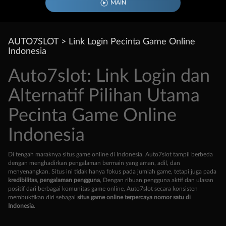
MAIN
AUTO7SLOT > Link Login Pecinta Game Online
Indonesia
Auto7slot: Link Login dan
Alternatif Pilihan Utama
Pecinta Game Online
Indonesia
Di tengah maraknya situs game online di Indonesia, Auto7slot tampil berbeda
dengan menghadirkan pengalaman bermain yang aman, adil, dan
menyenangkan. Situs ini tidak hanya fokus pada jumlah game, tetapi juga pada
kredibilitas
,
pengalaman pengguna
, Dengan ribuan pengguna aktif dan ulasan
positif dari berbagai komunitas game online, Auto7slot secara konsisten
membuktikan diri sebagai
situs game online terpercaya nomor satu di
Indonesia
.