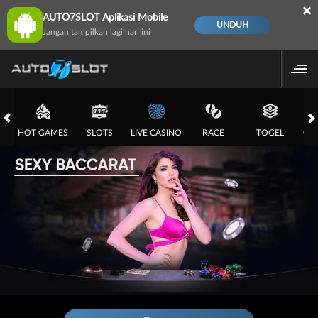
×
AUTO7SLOT Aplikasi Mobile
UNDUH
Jangan tampilkan lagi hari ini
HOT GAMES
SLOTS
LIVE CASINO
RACE
TOGEL
OL