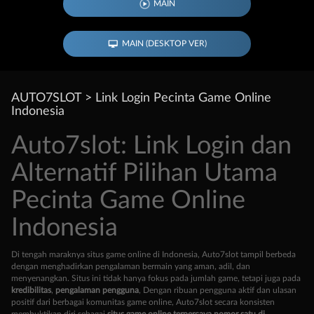
MAIN
MAIN (DESKTOP VER)
AUTO7SLOT > Link Login Pecinta Game Online
Indonesia
Auto7slot: Link Login dan
Alternatif Pilihan Utama
Pecinta Game Online
Indonesia
Di tengah maraknya situs game online di Indonesia, Auto7slot tampil berbeda
dengan menghadirkan pengalaman bermain yang aman, adil, dan
menyenangkan. Situs ini tidak hanya fokus pada jumlah game, tetapi juga pada
kredibilitas
,
pengalaman pengguna
, Dengan ribuan pengguna aktif dan ulasan
positif dari berbagai komunitas game online, Auto7slot secara konsisten