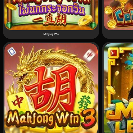
Mahjong Win