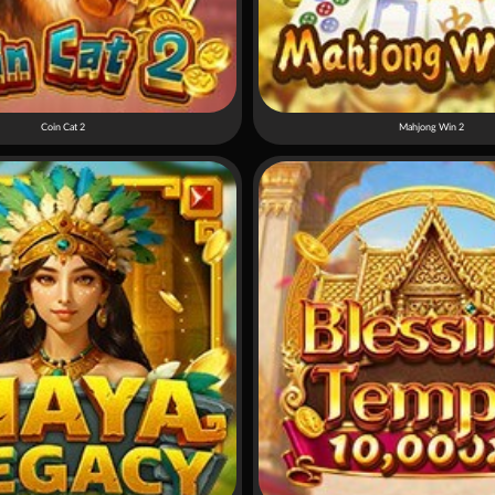
Coin Cat 2
Mahjong Win 2