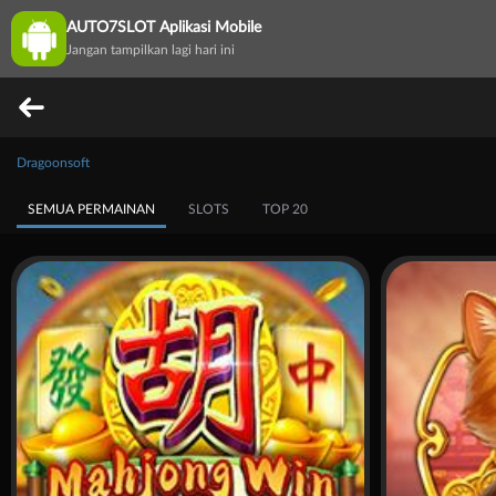
AUTO7SLOT Aplikasi Mobile
Jangan tampilkan lagi hari ini
Dragoonsoft
SEMUA PERMAINAN
SLOTS
TOP 20