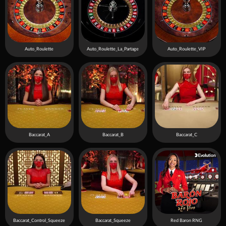
Auto_Roulette
Auto_Roulette_La_Partage
Auto_Roulette_VIP
Baccarat_A
Baccarat_B
Baccarat_C
Baccarat_Control_Squeeze
Baccarat_Squeeze
Red Baron RNG