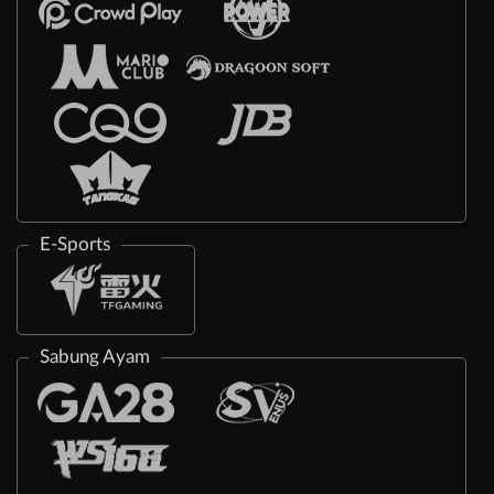
E-Sports
Sabung Ayam