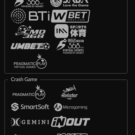
Crash Game