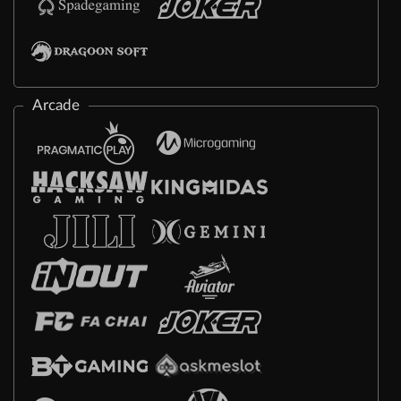
Arcade