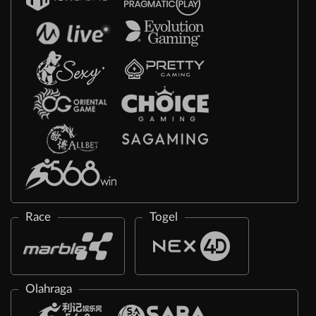
Race
Togel
Olahraga