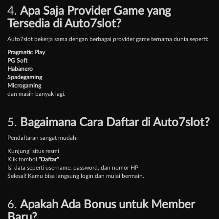
4.
Apa Saja Provider Game yang
Tersedia di Auto7slot?
Auto7slot bekerja sama dengan berbagai provider game ternama dunia seperti:
Pragmatic Play
PG Soft
Habanero
Spadegaming
Microgaming
dan masih banyak lagi.
5.
Bagaimana Cara Daftar di Auto7slot?
Pendaftaran sangat mudah:
Kunjungi situs resmi
Klik tombol
"Daftar"
Isi data seperti username, password, dan nomor HP
Selesai! Kamu bisa langsung login dan mulai bermain.
6.
Apakah Ada Bonus untuk Member
Baru?