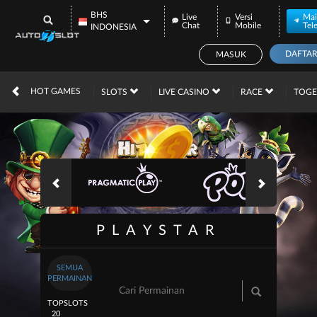
BHS
Live
Versi
Mai
Chat
Mobile
Tel
INDONESIA
DAFTA
MASUK
IDR
12,699,393,
HOT GAMES
SLOTS
LIVE CASINO
RACE
TOG
PLAYSTAR
SEMUA
PERMAINAN
TOP
SLOTS
20