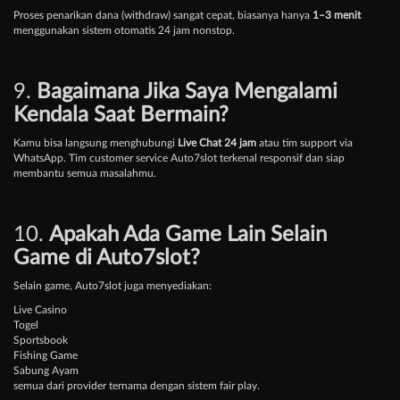
Proses penarikan dana (withdraw) sangat cepat, biasanya hanya
1–3 menit
menggunakan sistem otomatis 24 jam nonstop.
9.
Bagaimana Jika Saya Mengalami
Kendala Saat Bermain?
Kamu bisa langsung menghubungi
Live Chat 24 jam
atau tim support via
WhatsApp. Tim customer service Auto7slot terkenal responsif dan siap
membantu semua masalahmu.
10.
Apakah Ada Game Lain Selain
Game di Auto7slot?
Selain game, Auto7slot juga menyediakan:
Live Casino
Togel
Sportsbook
Fishing Game
Sabung Ayam
semua dari provider ternama dengan sistem fair play.