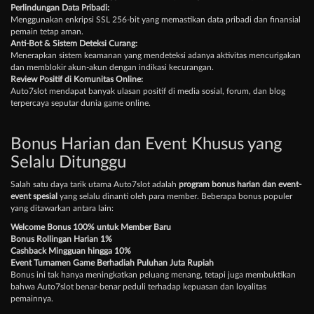
Perlindungan Data Pribadi:
Menggunakan enkripsi SSL 256-bit yang memastikan data pribadi dan finansial
pemain tetap aman.
Anti-Bot & Sistem Deteksi Curang:
Menerapkan sistem keamanan yang mendeteksi adanya aktivitas mencurigakan
dan memblokir akun-akun dengan indikasi kecurangan.
Review Positif di Komunitas Online:
Auto7slot mendapat banyak ulasan positif di media sosial, forum, dan blog
terpercaya seputar dunia game online.
Bonus Harian dan Event Khusus yang
Selalu Ditunggu
Salah satu daya tarik utama Auto7slot adalah
program bonus harian dan event-
event spesial
yang selalu dinanti oleh para member. Beberapa bonus populer
yang ditawarkan antara lain:
Welcome Bonus 100% untuk Member Baru
Bonus Rollingan Harian 1%
Cashback Mingguan hingga 10%
Event Turnamen Game Berhadiah Puluhan Juta Rupiah
Bonus ini tak hanya meningkatkan peluang menang, tetapi juga membuktikan
bahwa Auto7slot benar-benar peduli terhadap kepuasan dan loyalitas
pemainnya.