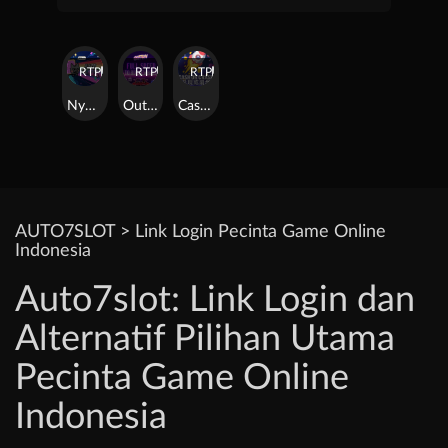
RTP
80%
RTP
80%
RTP
92%
Nyan Cat
Out Run
Cash Or Crash
AUTO7SLOT > Link Login Pecinta Game Online
Indonesia
Auto7slot: Link Login dan
Alternatif Pilihan Utama
Pecinta Game Online
Indonesia