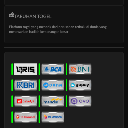
TARUHAN TOGEL
Platform togel yang menarik dari perusahan terbaik di dunia yang
menawarkan hadiah kemenangan besar