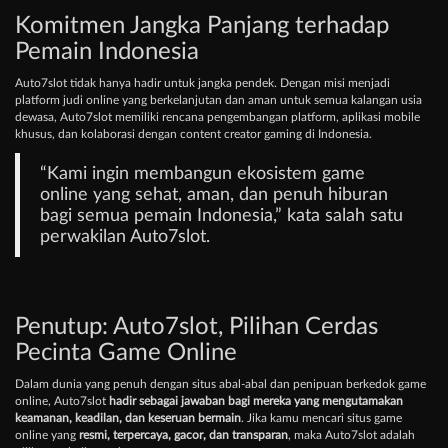
Komitmen Jangka Panjang terhadap
Pemain Indonesia
Auto7slot tidak hanya hadir untuk jangka pendek. Dengan misi menjadi
platform judi online yang berkelanjutan dan aman untuk semua kalangan usia
dewasa, Auto7slot memiliki rencana pengembangan platform, aplikasi mobile
khusus, dan kolaborasi dengan content creator gaming di Indonesia.
“Kami ingin membangun ekosistem game
online yang sehat, aman, dan penuh hiburan
bagi semua pemain Indonesia,” kata salah satu
perwakilan Auto7slot.
Penutup: Auto7slot, Pilihan Cerdas
Pecinta Game Online
Dalam dunia yang penuh dengan situs abal-abal dan penipuan berkedok game
online, Auto7slot
hadir sebagai jawaban bagi mereka yang mengutamakan
keamanan, keadilan, dan keseruan bermain
. Jika kamu mencari situs game
online yang
resmi, terpercaya, gacor, dan transparan
, maka Auto7slot adalah