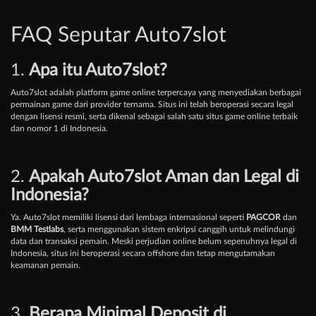
FAQ Seputar Auto7slot
1.
Apa itu Auto7slot?
Auto7slot adalah platform game online terpercaya yang menyediakan berbagai
permainan game dari provider ternama. Situs ini telah beroperasi secara legal
dengan lisensi resmi, serta dikenal sebagai salah satu situs game online terbaik
dan nomor 1 di Indonesia.
2.
Apakah Auto7slot Aman dan Legal di
Indonesia?
Ya. Auto7slot memiliki lisensi dari lembaga internasional seperti
PAGCOR
dan
BMM Testlabs
, serta menggunakan sistem enkripsi canggih untuk melindungi
data dan transaksi pemain. Meski perjudian online belum sepenuhnya legal di
Indonesia, situs ini beroperasi secara offshore dan tetap mengutamakan
keamanan pemain.
3.
Berapa Minimal Deposit di