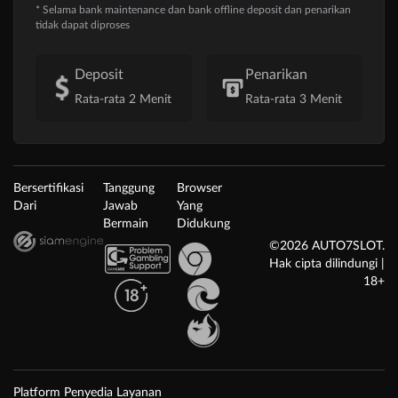
* Selama bank maintenance dan bank offline deposit dan penarikan
tidak dapat diproses
Deposit
Penarikan
Rata-rata 2 Menit
Rata-rata 3 Menit
Bersertifikasi
Tanggung
Browser
Dari
Jawab
Yang
Bermain
Didukung
©2026 AUTO7SLOT.
Hak cipta dilindungi |
18+
Platform Penyedia Layanan