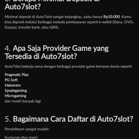
Auto7slot?
Minimal deposit di Auto7slot sangat terjangkau, yaitu hanya
Rp10.000
. Kamu
bisa deposit melalui berbagai metode pembayaran seperti e-wallet (Dana, OVO,
Gopay), transfer bank, atau QRIS.
4.
Apa Saja Provider Game yang
Tersedia di Auto7slot?
Auto7slot bekerja sama dengan berbagai provider game ternama dunia seperti:
Pragmatic Play
PG Soft
Habanero
Spadegaming
Microgaming
dan masih banyak lagi.
5.
Bagaimana Cara Daftar di Auto7slot?
Pendaftaran sangat mudah:
Kunjungi situs resmi