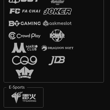
E-Sports