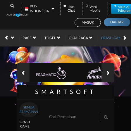
BHS
Live
Versi
Main di
Chat
Mobile
Telegra
INDONESIA
DAFTAR
MASUK
CASINO
RACE
TOGEL
OLAHRAGA
CRASH GAME
SMARTSOFT
SEMUA
PERMAINAN
CRASH
GAME