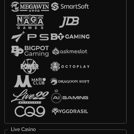
Live Casino