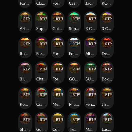
Fortune Gems 500
Clover Coins 3x3
Fortune Coins 2
Cash Coin
Jackpot Joker FEVER
ROMA X 10000
RTP
95%
RTP
98%
RTP
96%
RTP
90%
RTP
86%
RTP
91%
Aztec Priestess
Super Ace
Golden Empire
Super Ace Joker
3 Charge Buffalo
3 Coin Wild Horse
RTP
81%
RTP
95%
RTP
98%
RTP
84%
RTP
98%
RTP
91%
Roma X Deluxe
Fortune Coins
Fortune Gems 2
Fortune Monkey
Ali Baba
Devil Fire
RTP
92%
RTP
81%
RTP
95%
RTP
88%
RTP
97%
RTP
88%
3 LUCKY LION
Charge Buffalo
Fortune Gems
GOLDEN EMPIRE 2
SUPER MAHJONG
Boxing King
RTP
85%
RTP
97%
RTP
98%
RTP
93%
RTP
91%
RTP
94%
RomaX
Crazy777
Mega Ace
Pharaoh Treasure
Fengshen
Jili Caishen
RTP
95%
RTP
88%
RTP
85%
RTP
83%
RTP
94%
RTP
80%
Shanghai Beauty
Gold Rush
Coin Tree
Treasure Quest
Mayan Empire
Lucky Jaguar