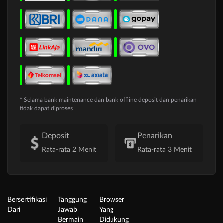
* Selama bank maintenance dan bank offline deposit dan penarikan
tidak dapat diproses
Deposit
Penarikan
Rata-rata 2 Menit
Rata-rata 3 Menit
Bersertifikasi
Tanggung
Browser
Dari
Jawab
Yang
Bermain
Didukung