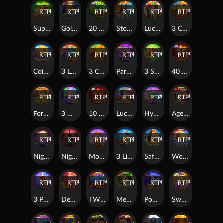
RTP
97%
RTP
82%
RTP
91%
RTP
92%
RTP
90%
RTP
89%
Super Ace Deluxe
Golden Queen
20 Blazing Clover
Storm of Seth 2
Lucky Jaguar 500
3 Coin Wild Tiger
RTP
79%
RTP
81%
RTP
92%
RTP
92%
RTP
88%
RTP
85%
Coin of Lightning
3 Lucky Baozhu
3 Coin Golden OX
Party Ape
3 Super Ace
40 Sparkling Crown
RTP
81%
RTP
85%
RTP
92%
RTP
94%
RTP
92%
RTP
81%
Fortune Gems Legend
3 Witch's Lamp
10 Sparkling Crown
Lucky Jaguar 2
Hyper Burst
Agent Ace
RTP
80%
RTP
82%
RTP
95%
RTP
82%
RTP
94%
RTP
85%
Night City
Nightfall Hunting
Money Pot
3 Lightning Blitz
Safari Mystery
World Cup
RTP
81%
RTP
91%
RTP
84%
RTP
81%
RTP
85%
RTP
86%
3 Pot Dragons
Devil Fire 2
TWIN WINS
Medusa
Potion Wizard
Sweet Land