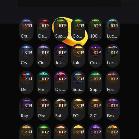
RTP
98%
RTP
86%
RTP
93%
RTP
90%
RTP
83%
RTP
82%
Crazy777 2
Devil Fire Bonu$ Coin
Super Ace 2
Clover Coins 4x4
100 Blazing Clover
Lucky Macaw
RTP
93%
RTP
98%
RTP
86%
RTP
88%
RTP
82%
RTP
83%
Crystal 777 DELUXE
Circus Joker 4096
Joker's Fortune
Joker Coins Expanded
Crown of Fortune
Lucky Caramelo
RTP
81%
RTP
84%
RTP
83%
RTP
87%
RTP
85%
RTP
95%
Devil Fire Twins
Fortune Hook Boom
Dice & Drop
Supernova
Super Ace SPEED
Fortune Garuda 1000
RTP
81%
RTP
81%
RTP
94%
RTP
94%
RTP
94%
RTP
86%
Rapid Gems 777
Pirate Queen 2
Safari King
FORTUNE GARUDA 500
3 Coin Treasures 2
Boxing King Title Match
RTP
97%
RTP
84%
RTP
97%
RTP
90%
RTP
79%
RTP
90%