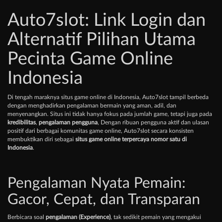
Auto7slot: Link Login dan
Alternatif Pilihan Utama
Pecinta Game Online
Indonesia
Di tengah maraknya situs game online di Indonesia, Auto7slot tampil berbeda
dengan menghadirkan pengalaman bermain yang aman, adil, dan
menyenangkan. Situs ini tidak hanya fokus pada jumlah game, tetapi juga pada
kredibilitas
,
pengalaman pengguna
, Dengan ribuan pengguna aktif dan ulasan
positif dari berbagai komunitas game online, Auto7slot secara konsisten
membuktikan diri sebagai
situs game online terpercaya nomor satu di
Indonesia
.
Pengalaman Nyata Pemain:
Gacor, Cepat, dan Transparan
Berbicara soal
pengalaman (Experience)
, tak sedikit pemain yang mengakui