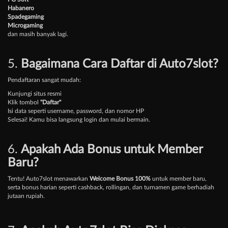
Habanero
Spadegaming
Microgaming
dan masih banyak lagi.
5.
Bagaimana Cara Daftar di Auto7slot?
Pendaftaran sangat mudah:
Kunjungi situs resmi
Klik tombol
"Daftar"
Isi data seperti username, password, dan nomor HP
Selesai! Kamu bisa langsung login dan mulai bermain.
6.
Apakah Ada Bonus untuk Member
Baru?
Tentu! Auto7slot menawarkan
Welcome Bonus 100%
untuk member baru,
serta bonus harian seperti cashback, rollingan, dan turnamen game berhadiah
jutaan rupiah.