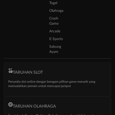
Togel
Olahraga
Crash
Game
Arcade
E-Sports
Sabung
Ayam
TARUHAN SLOT
Penyedia slot online dengan beragam pilihan game menarik yang
memudahkan pemain untuk mencapai jackpot
TARUHAN OLAHRAGA