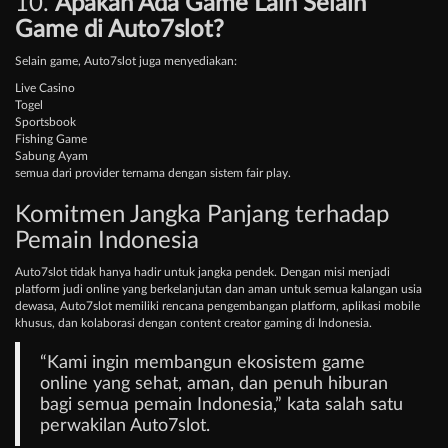
10.
Apakah Ada Game Lain Selain
Game di Auto7slot?
Selain game, Auto7slot juga menyediakan:
Live Casino
Togel
Sportsbook
Fishing Game
Sabung Ayam
semua dari provider ternama dengan sistem fair play.
Komitmen Jangka Panjang terhadap
Pemain Indonesia
Auto7slot tidak hanya hadir untuk jangka pendek. Dengan misi menjadi
platform judi online yang berkelanjutan dan aman untuk semua kalangan usia
dewasa, Auto7slot memiliki rencana pengembangan platform, aplikasi mobile
khusus, dan kolaborasi dengan content creator gaming di Indonesia.
“Kami ingin membangun ekosistem game
online yang sehat, aman, dan penuh hiburan
bagi semua pemain Indonesia,” kata salah satu
perwakilan Auto7slot.