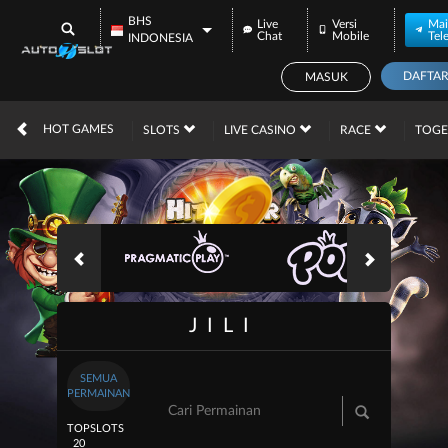
BHS
Live
Versi
Mai
Chat
Mobile
Tel
INDONESIA
DAFTA
MASUK
IDR
12,702,034,
HOT GAMES
SLOTS
LIVE CASINO
RACE
TOG
JILI
SEMUA
PERMAINAN
TOP
SLOTS
20