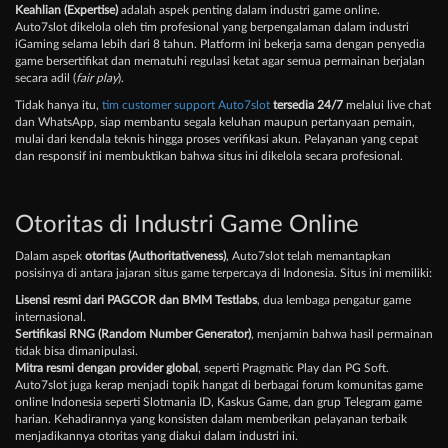
Keahlian (Expertise)
adalah aspek penting dalam industri game online.
Auto7slot dikelola oleh tim profesional yang berpengalaman dalam industri
iGaming selama lebih dari 8 tahun. Platform ini bekerja sama dengan penyedia
game bersertifikat dan mematuhi regulasi ketat agar semua permainan berjalan
secara adil (
fair play
).
Tidak hanya itu,
tim customer support Auto7slot
tersedia 24/7
melalui live chat
dan WhatsApp, siap membantu segala keluhan maupun pertanyaan pemain,
mulai dari kendala teknis hingga proses verifikasi akun. Pelayanan yang cepat
dan responsif ini membuktikan bahwa situs ini dikelola secara profesional.
Otoritas di Industri Game Online
Dalam aspek
otoritas (Authoritativeness)
, Auto7slot telah memantapkan
posisinya di antara jajaran situs game terpercaya di Indonesia. Situs ini memiliki:
Lisensi resmi dari PAGCOR dan BMM Testlabs
, dua lembaga pengatur game
internasional.
Sertifikasi RNG (Random Number Generator)
, menjamin bahwa hasil permainan
tidak bisa dimanipulasi.
Mitra resmi dengan provider global
, seperti Pragmatic Play dan PG Soft.
Auto7slot juga kerap menjadi topik hangat di berbagai forum komunitas game
online Indonesia seperti Slotmania ID, Kaskus Game, dan grup Telegram game
harian. Kehadirannya yang konsisten dalam memberikan pelayanan terbaik
menjadikannya otoritas yang diakui dalam industri ini.