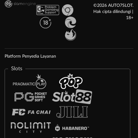
©2026 AUTO7SLOT.
Hak cipta dilindungi |
18+
Platform Penyedia Layanan
Slots