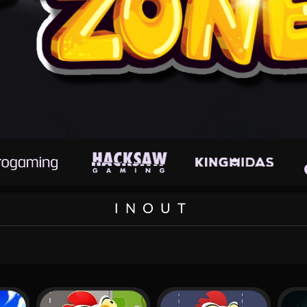
INOUT