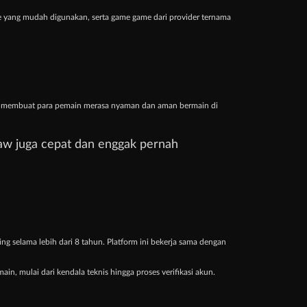
e yang mudah digunakan, serta game game dari provider ternama
ini membuat para pemain merasa nyaman dan aman bermain di
draw juga cepat dan enggak pernah
ng selama lebih dari 8 tahun. Platform ini bekerja sama dengan
, mulai dari kendala teknis hingga proses verifikasi akun.