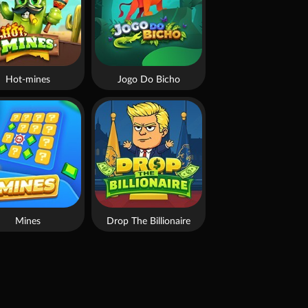
Hot-mines
Jogo Do Bicho
Mines
Drop The Billionaire