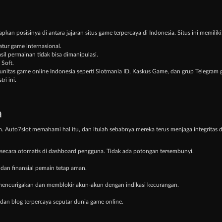
kan posisinya di antara jajaran situs game terpercaya di Indonesia. Situs ini memiliki
tur game internasional.
il permainan tidak bisa dimanipulasi.
 Soft.
munitas game online Indonesia seperti Slotmania ID, Kaskus Game, dan grup Telegra
ri ini.
a
 Auto7slot memahami hal itu, dan itulah sebabnya mereka terus menjaga integritas d
 secara otomatis di dashboard pengguna. Tidak ada potongan tersembunyi.
dan finansial pemain tetap aman.
mencurigakan dan memblokir akun-akun dengan indikasi kecurangan.
 dan blog terpercaya seputar dunia game online.