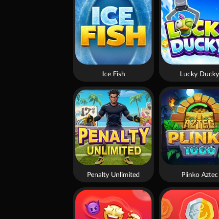
Ice Fish
Lucky Ducky
Penalty Unlimited
Plinko Aztec