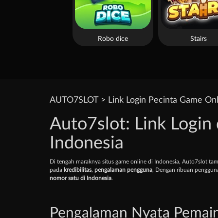
Robo dice
Stairs
AUTO7SLOT > Link Login Pecinta Game Onl
Auto7slot: Link Login
Indonesia
Di tengah maraknya situs game online di Indonesia, Auto7slot t
pada
kredibilitas
,
pengalaman pengguna
, Dengan ribuan pengguna 
nomor satu di Indonesia
.
Pengalaman Nyata Pemain: