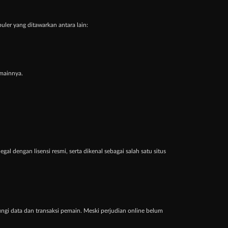
ler yang ditawarkan antara lain:
emainnya.
l dengan lisensi resmi, serta dikenal sebagai salah satu situs
ngi data dan transaksi pemain. Meski perjudian online belum