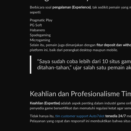
Berbicara soal
pengalaman (Experience)
, tak sedikit pemain yan
seperti:
Pragmatic Play
PG Soft
Habanero
Spadegaming
Microgaming
Selain itu, pemain juga dimanjakan dengan
fitur deposit dan wit
platform ini, baik dari perangkat desktop maupun mobile.
“Saya sudah coba lebih dari 10 situs ga
ditahan-tahan,” ujar salah satu pemain ak
Keahlian dan Profesionalisme Ti
Keahlian (Expertise)
adalah aspek penting dalam industri game onli
penyedia game bersertifikat dan mematuhi regulasi ketat agar semu
Tidak hanya itu,
tim customer support Auto7slot
tersedia 24/7
mel
Pelayanan yang cepat dan responsif ini membuktikan bahwa situs in