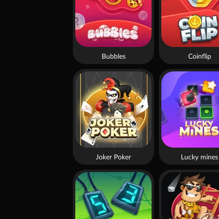
Bubbles
Сoinflip
Joker Poker
Lucky mines