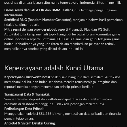
posisinya di antara jajaran situs game terpercaya di Indonesia. Situs ini memiliki:
Lisensi resmi dari PAGCOR dan BMM Testlabs
, dua lembaga pengatur game
internasional.
Sertifikasi RNG (Random Number Generator)
, menjamin bahwa hasil permainan
tidak bisa dimanipulasi.
Mitra resmi dengan provider global
, seperti Pragmatic Play dan PG Soft.
Auto7slot juga kerap menjadi topik hangat di berbagai forum komunitas game
online Indonesia seperti Slotmania ID, Kaskus Game, dan grup Telegram game
harian. Kehadirannya yang konsisten dalam memberikan pelayanan terbaik
menjadikannya otoritas yang diakui dalam industri ini.
Kepercayaan adalah Kunci Utama
Kepercayaan (Trustworthiness)
tidak bisa dibangun dalam semalam. Auto7slot
memahami hal itu, dan itulah sebabnya mereka terus menjaga integritas dan
reputasi mereka dengan menerapkan prinsip-prinsip berikut:
Transparansi Data & Transaksi:
Semua transaksi deposit dan withdraw dapat dilacak dan terekam secara
otomatis di dashboard pengguna. Tidak ada potongan tersembunyi.
Perlindungan Data Pribadi:
Menggunakan enkripsi SSL 256-bit yang memastikan data pribadi dan finansial
pemain tetap aman.
Anti-Bot & Sistem Deteksi Curang: