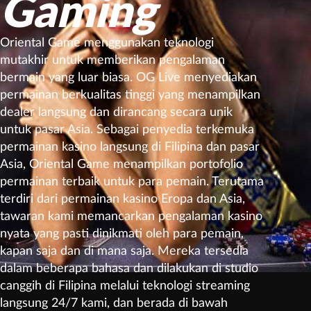
Gaming
Oriental Game menggunakan teknologi
mutakhir untuk memberikan pengalaman
bermain yang luar biasa. OG Live menyediakan
permainan berkualitas tinggi yang menampilkan
dealer langsung dan dirancang secara unik
untuk pasar Asia. Sebagai penyedia terkemuka
permainan kasino langsung di Filipina dan pasar
Asia, Oriental Game menampilkan portofolio
permainan terbaik untuk para pemain. Terutama
terdiri dari permainan kasino Eropa dan Asia,
tawaran kami memancarkan pengalaman kasino
nyata yang pasti dinikmati oleh para pemain,
kapan saja dan di mana saja. Mereka tersedia
dalam beberapa bahasa dan dilakukan di studio
canggih di Filipina melalui teknologi streaming
langsung 24/7 kami, dan berada di bawah