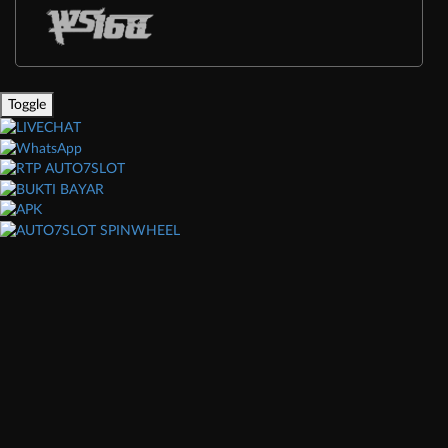
Toggle