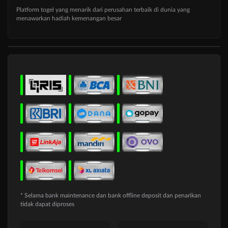
Platform togel yang menarik dari perusahan terbaik di dunia yang
menawarkan hadiah kemenangan besar
* Selama bank maintenance dan bank offline deposit dan penarikan
tidak dapat diproses