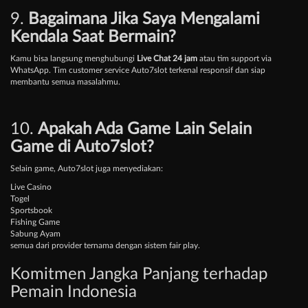
9.
Bagaimana Jika Saya Mengalami
Kendala Saat Bermain?
Kamu bisa langsung menghubungi
Live Chat 24 jam
atau tim support via
WhatsApp. Tim customer service Auto7slot terkenal responsif dan siap
membantu semua masalahmu.
10.
Apakah Ada Game Lain Selain
Game di Auto7slot?
Selain game, Auto7slot juga menyediakan:
Live Casino
Togel
Sportsbook
Fishing Game
Sabung Ayam
semua dari provider ternama dengan sistem fair play.
Komitmen Jangka Panjang terhadap
Pemain Indonesia