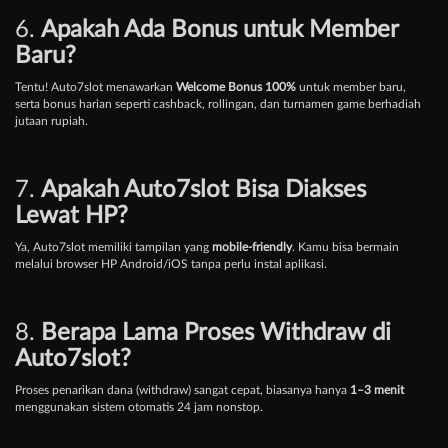
6.
Apakah Ada Bonus untuk Member
Baru?
Tentu! Auto7slot menawarkan
Welcome Bonus 100%
untuk member baru,
serta bonus harian seperti cashback, rollingan, dan turnamen game berhadiah
jutaan rupiah.
7.
Apakah Auto7slot Bisa Diakses
Lewat HP?
Ya, Auto7slot memiliki tampilan yang
mobile-friendly
. Kamu bisa bermain
melalui browser HP Android/iOS tanpa perlu instal aplikasi.
8.
Berapa Lama Proses Withdraw di
Auto7slot?
Proses penarikan dana (withdraw) sangat cepat, biasanya hanya
1–3 menit
menggunakan sistem otomatis 24 jam nonstop.