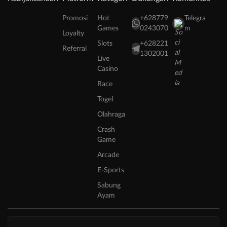
Promosi
Hot
+628779
Telegra
Games
0243070
m
Loyalty
Slots
+628221
Referral
1302001
Live
Casino
Race
Togel
Olahraga
Crash
Game
Arcade
E-Sports
Sabung
Ayam