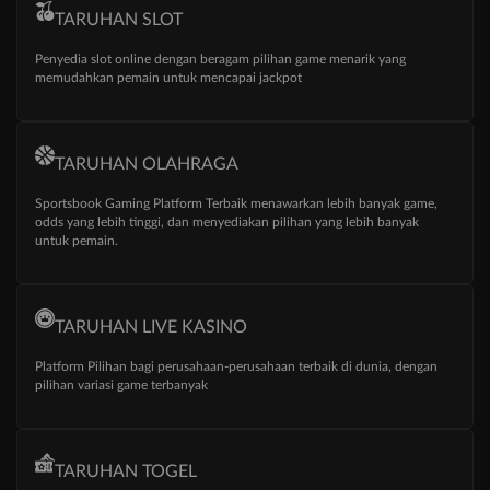
TARUHAN SLOT
Penyedia slot online dengan beragam pilihan game menarik yang
memudahkan pemain untuk mencapai jackpot
TARUHAN OLAHRAGA
Sportsbook Gaming Platform Terbaik menawarkan lebih banyak game,
odds yang lebih tinggi, dan menyediakan pilihan yang lebih banyak
untuk pemain.
TARUHAN LIVE KASINO
Platform Pilihan bagi perusahaan-perusahaan terbaik di dunia, dengan
pilihan variasi game terbanyak
TARUHAN TOGEL