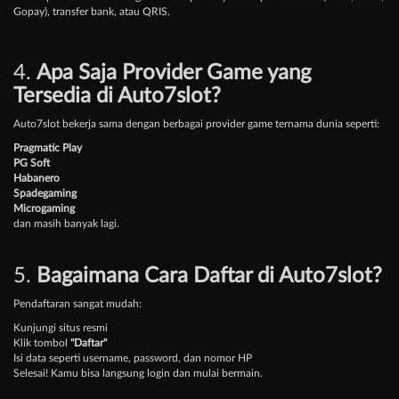
Gopay), transfer bank, atau QRIS.
4.
Apa Saja Provider Game yang
Tersedia di Auto7slot?
Auto7slot bekerja sama dengan berbagai provider game ternama dunia seperti:
Pragmatic Play
PG Soft
Habanero
Spadegaming
Microgaming
dan masih banyak lagi.
5.
Bagaimana Cara Daftar di Auto7slot?
Pendaftaran sangat mudah:
Kunjungi situs resmi
Klik tombol
"Daftar"
Isi data seperti username, password, dan nomor HP
Selesai! Kamu bisa langsung login dan mulai bermain.