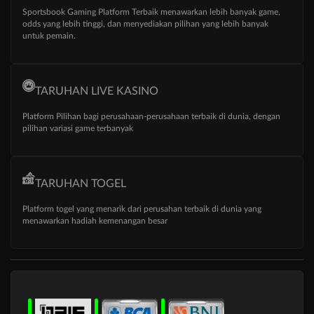
Sportsbook Gaming Platform Terbaik menawarkan lebih banyak game,
odds yang lebih tinggi, dan menyediakan pilihan yang lebih banyak
untuk pemain.
TARUHAN LIVE KASINO
Platform Pilihan bagi perusahaan-perusahaan terbaik di dunia, dengan
pilihan variasi game terbanyak
TARUHAN TOGEL
Platform togel yang menarik dari perusahan terbaik di dunia yang
menawarkan hadiah kemenangan besar