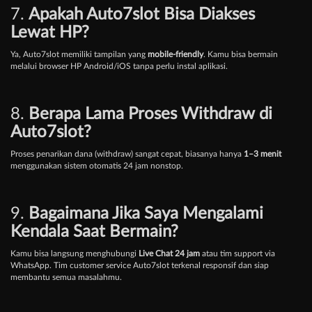
7.
Apakah Auto7slot Bisa Diakses
Lewat HP?
Ya, Auto7slot memiliki tampilan yang
mobile-friendly
. Kamu bisa bermain
melalui browser HP Android/iOS tanpa perlu instal aplikasi.
8.
Berapa Lama Proses Withdraw di
Auto7slot?
Proses penarikan dana (withdraw) sangat cepat, biasanya hanya
1–3 menit
menggunakan sistem otomatis 24 jam nonstop.
9.
Bagaimana Jika Saya Mengalami
Kendala Saat Bermain?
Kamu bisa langsung menghubungi
Live Chat 24 jam
atau tim support via
WhatsApp. Tim customer service Auto7slot terkenal responsif dan siap
membantu semua masalahmu.