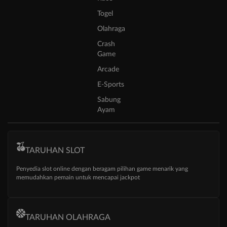
Togel
Olahraga
Crash
Game
Arcade
E-Sports
Sabung
Ayam
TARUHAN SLOT
Penyedia slot online dengan beragam pilihan game menarik yang
memudahkan pemain untuk mencapai jackpot
TARUHAN OLAHRAGA