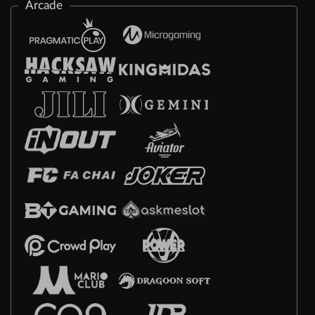
Arcade