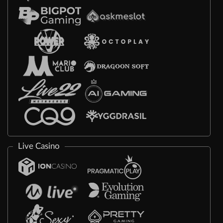
Live Casino