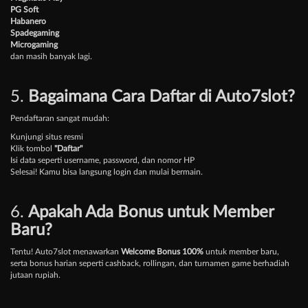
PG Soft
Habanero
Spadegaming
Microgaming
dan masih banyak lagi.
5.
Bagaimana Cara Daftar di Auto7slot?
Pendaftaran sangat mudah:
Kunjungi situs resmi
Klik tombol
"Daftar"
Isi data seperti username, password, dan nomor HP
Selesai! Kamu bisa langsung login dan mulai bermain.
6.
Apakah Ada Bonus untuk Member
Baru?
Tentu! Auto7slot menawarkan
Welcome Bonus 100%
untuk member baru,
serta bonus harian seperti cashback, rollingan, dan turnamen game berhadiah
jutaan rupiah.