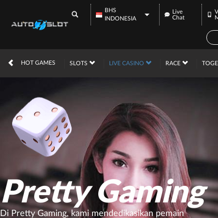
BHS
Live
V
Chat
M
INDONESIA
HOT GAMES
SLOTS
LIVE CASINO
RACE
TOG
Pretty Gaming
Di Pretty Gaming, kami mendedikasikan pemain