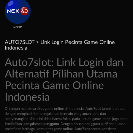
NEX4D
AUTO7SLOT > Link Login Pecinta Game Online
Indonesia
Auto7slot: Link Login dan
Alternatif Pilihan Utama
Pecinta Game Online
Indonesia
Di tengah maraknya situs game online di Indonesia, Auto7slot tampil berbeda
dengan menghadirkan pengalaman bermain yang aman, adil, dan
menyenangkan. Situs ini tidak hanya fokus pada jumlah game, tetapi juga pada
kredibilitas
,
pengalaman pengguna
, Dengan ribuan pengguna aktif dan ulasan
positif dari berbagai komunitas game online, Auto7slot secara konsisten