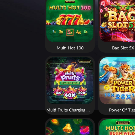
Multi Hot 100
Bao Slot 5X
Multi Fruits Charging Wilds
Power Of Tige