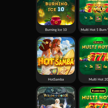
Burning Ice 10
Multi Hot 5 Burn 
HotSamba
Multi Hot 2