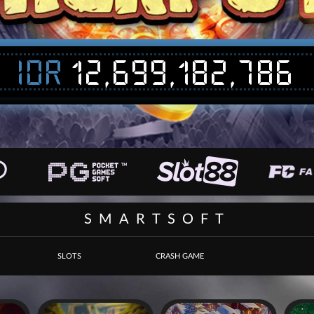
IDR
12,699,182,786
SMARTSOFT
SLOTS
CRASH GAME