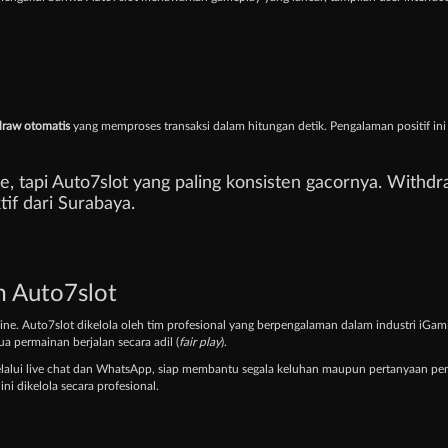
hdraw otomatis
yang memproses transaksi dalam hitungan detik. Pengalaman positif 
me, tapi Auto7slot yang paling konsisten gacornya. With
tif dari Surabaya.
m Auto7slot
ne. Auto7slot dikelola oleh tim profesional yang berpengalaman dalam industri iGami
a permainan berjalan secara adil (
fair play
).
alui live chat dan WhatsApp, siap membantu segala keluhan maupun pertanyaan pemain
i dikelola secara profesional.