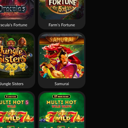
acula's Fortune
Farm's Fortune
Jungle Sisters
Samurai