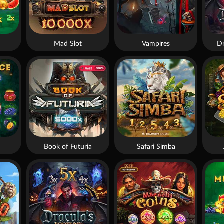
Mad Slot
Vampires
Dr
Book of Futuria
Safari Simba