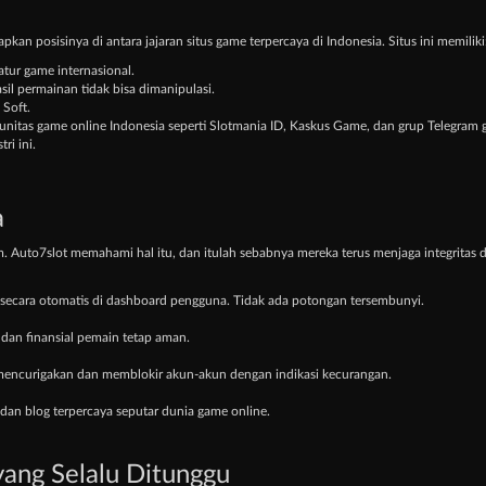
kan posisinya di antara jajaran situs game terpercaya di Indonesia. Situs ini memiliki
tur game internasional.
il permainan tidak bisa dimanipulasi.
 Soft.
munitas game online Indonesia seperti Slotmania ID, Kaskus Game, dan grup Telegra
ri ini.
a
 Auto7slot memahami hal itu, dan itulah sebabnya mereka terus menjaga integritas d
 secara otomatis di dashboard pengguna. Tidak ada potongan tersembunyi.
dan finansial pemain tetap aman.
mencurigakan dan memblokir akun-akun dengan indikasi kecurangan.
 dan blog terpercaya seputar dunia game online.
ang Selalu Ditunggu