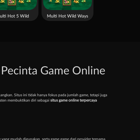
ulti Hot 5 Wild
Multi Hot Wild Ways
a Pecinta Game Online
gkan. Situs ini tidak hanya fokus pada jumlah game, tetapi juga
isten membuktikan diri sebagai
situs game online terpercaya
e yang mudah digunakan, serta game game dari provider ternama