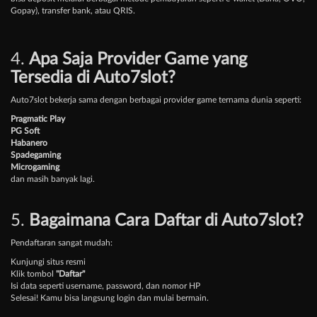
Gopay), transfer bank, atau QRIS.
4.
Apa Saja Provider Game yang
Tersedia di Auto7slot?
Auto7slot bekerja sama dengan berbagai provider game ternama dunia seperti:
Pragmatic Play
PG Soft
Habanero
Spadegaming
Microgaming
dan masih banyak lagi.
5.
Bagaimana Cara Daftar di Auto7slot?
Pendaftaran sangat mudah:
Kunjungi situs resmi
Klik tombol
"Daftar"
Isi data seperti username, password, dan nomor HP
Selesai! Kamu bisa langsung login dan mulai bermain.