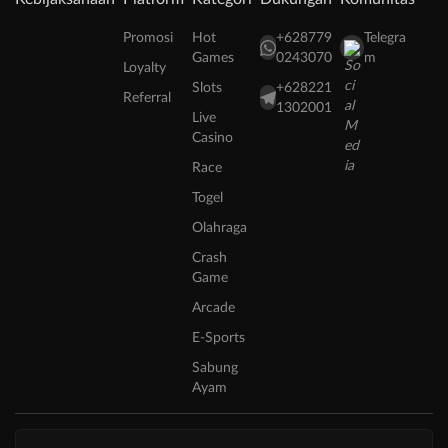
Promosi
Hot
+628779
Telegra
Games
0243070
m
Loyalty
Slots
+628221
Referral
1302001
Live
Casino
Race
Togel
Olahraga
Crash
Game
Arcade
E-Sports
Sabung
Ayam