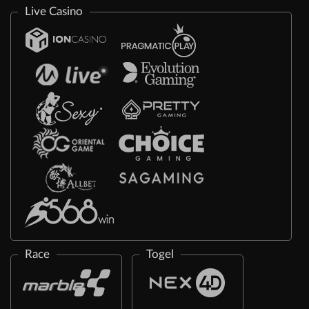
Live Casino
Race
Togel