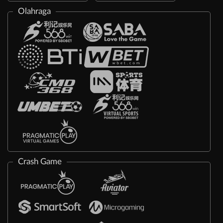
Olahraga
Crash Game