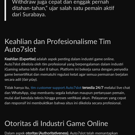
Withdraw juga cepat dan enggak pernah
ditahan-tahan,” ujar salah satu pemain aktif
dari Surabaya.
Keahlian dan Profesionalisme Tim
Auto7slot
Keahlian (Expertise)
adalah aspek penting dalam industri game online.
Auto7slot dikelola oleh tim profesional yang berpengalaman dalam industri
iGaming selama lebih dari 8 tahun. Platform ini bekerja sama dengan penyedia
game bersertifikat dan mematuhi regulasi ketat agar semua permainan berjalan
secara adil (
fair play
).
Tidak hanya itu,
tim customer support Auto7slot
tersedia 24/7
melalui live chat
dan WhatsApp, siap membantu segala keluhan maupun pertanyaan pemain,
mulai dari kendala teknis hingga proses verifikasi akun. Pelayanan yang cepat
dan responsif ini membuktikan bahwa situs ini dikelola secara profesional.
Otoritas di Industri Game Online
Dalam aspek
otoritas (Authoritativeness)
, Auto7slot telah memantapkan