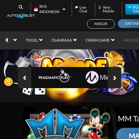
BHS
Live
Versi
Mai
Chat
Mobile
Tel
INDONESIA
DAFTAR
MASUK
RACE
TOGEL
OLAHRAGA
CRASH GAME
ARCAD
MM Ta
MA