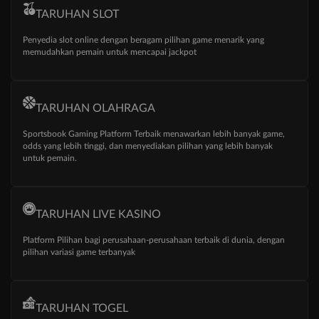
TARUHAN SLOT
Penyedia slot online dengan beragam pilihan game menarik yang
memudahkan pemain untuk mencapai jackpot
TARUHAN OLAHRAGA
Sportsbook Gaming Platform Terbaik menawarkan lebih banyak game,
odds yang lebih tinggi, dan menyediakan pilihan yang lebih banyak
untuk pemain.
TARUHAN LIVE KASINO
Platform Pilihan bagi perusahaan-perusahaan terbaik di dunia, dengan
pilihan variasi game terbanyak
TARUHAN TOGEL